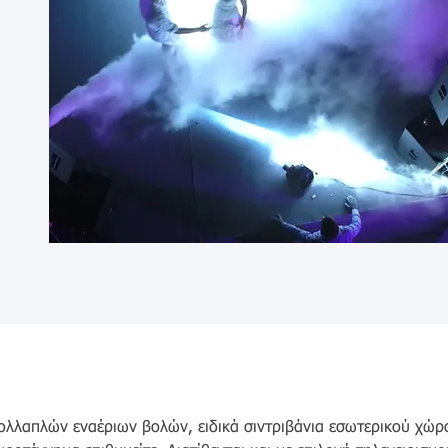
λαπλών εναέριων βολών, ειδικά σιντριβάνια εσωτερικού χώρο