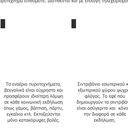
ροτέχνημα επιθυμείτε. Διατίθενται και με επιλογή τηλεχειρισμο
Εναέρια πυροτεχνήμ
Τα εναέρια πυροτεχνήματα,
Σιντριβάνια εσωτερικού 
βεγγαλικά είναι εύχρηστα και
εξωτερικού χώρου ψυχρ
προσφέρουν ιδιαίτερη λάμψη
φλόγας. Το εφέ που
σε κάθε κοινωνική εκδήλωση
δημιουργούν τα σιντριβά
όπως γάμος, βάπτιση, πάρτυ,
είναι ασύγκριτο και κάν
εγκαίνια κτλ. Εκτοξεύονται
την διαφορά σε κάθε
μόνο κατακόρυφες βολές.
εκδήλωση.