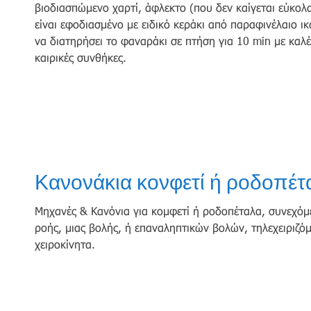
βιοδιασπώμενο χαρτί, άφλεκτο (που δεν καίγεται εύκολα
είναι εφοδιασμένο με ειδικό κεράκι από παραφινέλαιο ι
να διατηρήσει το φαναράκι σε πτήση για 10 min με καλέ
καιρικές συνθήκες.
Κανονάκια κονφετί ή ροδοπέτ
Μηχανές & Κανόνια για κομφετί ή ροδοπέταλα, συνεχόμ
ροής, μιας βολής, ή επαναληπτικών βολών, τηλεχειριζόμ
χειροκίνητα.