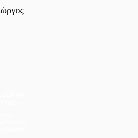
ιώργος
 ΣΟΥ ΝΑ
ΣΤΟΣ;
α τον
 εκδήλωσης
λά βήματα.