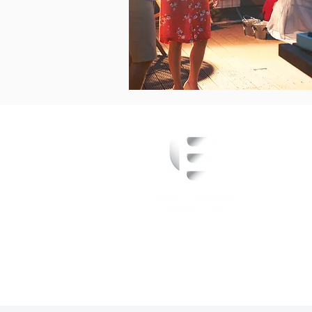
info@lively-events.com
Social Media