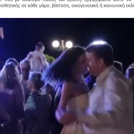
ισθητικής σε κάθε γάμο, βάπτιση, οικογενειακή ή κοινωνική εκ