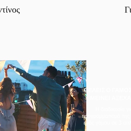
τίνος
Γ
ΘΕΛΕΙΣ Ο ΓΑΜΟΣ
ΜΕΙΝΕΙ ΑΞΕΧΑ
Η διαδικασία γι
προγραμματισμό της
ενός γάμου σε 3 απ